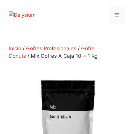
Inicio
/
Gofres Profesionales
/
Gofre
Donuts
/ Mix Gofres A Caja 10 x 1 Kg
M
i
x
G
o
f
r